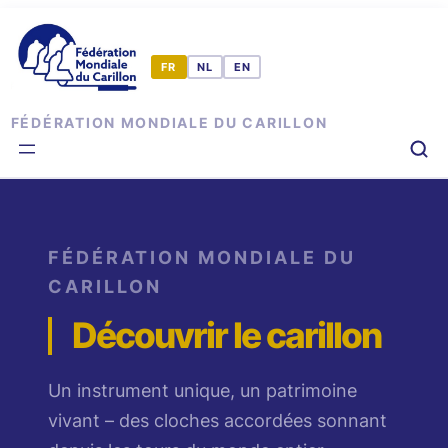
Aller
au
contenu
FÉDÉRATION MONDIALE DU CARILLON
FÉDÉRATION MONDIALE DU
CARILLON
Découvrir le carillon
Un instrument unique, un patrimoine
vivant – des cloches accordées sonnant