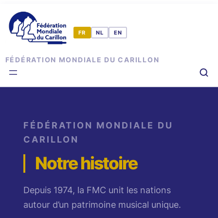
Aller
au
contenu
FÉDÉRATION MONDIALE DU CARILLON
FÉDÉRATION MONDIALE DU
CARILLON
Notre histoire
Depuis 1974, la FMC unit les nations
autour d’un patrimoine musical unique.