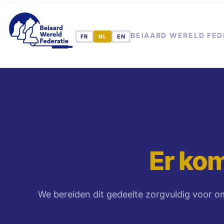
Ga
naar
BEIAARD WERELD FED
de
inhoud
Er kom
We bereiden dit gedeelte zorgvuldig voor om