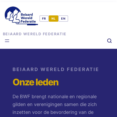
Ga
naar
de
inhoud
BEIAARD WERELD FEDERATIE
BEIAARD WERELD FEDERATIE
Onze leden
De BWF brengt nationale en regionale
gilden en verenigingen samen die zich
inzetten voor de bevordering van de